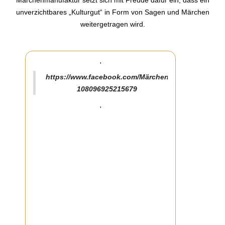
Märchenmanufaktur setzt sich mit Freude dafür ein, dass ein
unverzichtbares „Kulturgut“ in Form von Sagen und Märchen
weitergetragen wird.
'
https://www.facebook.com/Märchenmanufaktur-
108096925215679
'